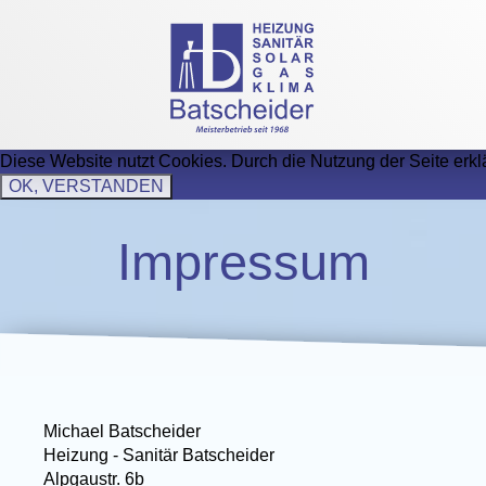
Navigation
überspringen
Diese Website nutzt Cookies.
Durch die Nutzung der Seite erkl
OK, VERSTANDEN
Impressum
Michael Batscheider
Heizung - Sanitär Batscheider
Alpgaustr. 6b